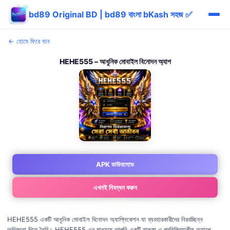
bd89 Original BD | bd89 বাংলা bKash সহজ ✅
← হোমে ফিরে যান
HEHE555 – আধুনিক মোবাইল বিনোদন অ্যাপ
APK ডাউনলোড
এখনই নিবন্ধন করুন
HEHE555 একটি আধুনিক মোবাইল বিনোদন অ্যাপ্লিকেশন যা ব্যবহারকারীদের নিরবচ্ছিন্ন
অভিজ্ঞতা দিতে তৈরি। HEHE555 এর মাধ্যমে আপনি একটি হালকা ও প্রতিক্রিয়াশীল অ্যাপে