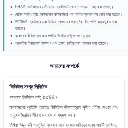
bd89 সফটওয়্যার ডাউনলোড প্ল্যাটফর্মের প্রথম সংস্করণ চালু করা হয়েছে।
বেসিক সফটওয়্যার ডাউনলোড কার্যকারিতা এবং ফাইল ব্যবস্থাপনা যোগ করা হয়েছে।
ইউটিলিটি, ব্রাউজার এবং মিডিয়া প্লেয়ারের প্রাথমিক বিভাগগুলি অন্তর্ভুক্ত করা
হয়েছে।
ব্যবহারকারী নিবন্ধন এবং লগইন সিস্টেম সক্রিয় করা হয়েছে।
প্রাথমিক নিরাপত্তা ব্যবস্থা এবং ডেটা এনক্রিপশন প্রয়োগ করা হয়েছে।
আমাদের সম্পর্কে
ডিজিটাল স্বপ্ন লিমিটেড
আপনার ডিজিটাল সঙ্গী, bd89।
বাংলাদেশের প্রতিটি প্রান্তে ডিজিটাল জীবনযাত্রার সুবিধা পৌঁছে দেওয়া এবং
মানুষের দৈনন্দিন জীবনকে সহজ ও সমৃদ্ধ করা।
মিশন:
উদ্ভাবনী প্রযুক্তি ব্যবহার করে ব্যবহারকারীদের জন্য একটি সুরক্ষিত,