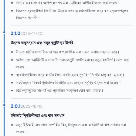
সার্ভার অবকাঠামোর আপগ্রেডেশন এবং ডেটাবেস অপ্টিমাইজেশন করা হয়েছে।
বিজ্ঞাপন ব্যবস্থাপনা সিস্টেমের উন্নতি এবং ব্যবহারকারীদের জন্য কম হস্তক্ষেপমূলক
বিজ্ঞাপন প্রদর্শন।
2.1.0
2025-11-20
উন্নত অনুসন্ধান এবং নতুন কন্টেন্ট ক্যাটাগরি
উন্নত সার্চ অ্যালগরিদম যা আরও প্রাসঙ্গিক এবং দ্রুত ফলাফল প্রদান করে।
অফিস প্রোডাক্টিভিটি এবং ডেটা ম্যানেজমেন্ট সফটওয়্যারের নতুন ক্যাটাগরি যোগ করা
হয়েছে।
ব্যবহারকারীদের জন্য কাস্টমাইজড সফটওয়্যার সুপারিশ সিস্টেম চালু করা হয়েছে।
সফটওয়্যার বিবরণ পৃষ্ঠাগুলির ডিজাইন এবং তথ্যের সমৃদ্ধি উন্নত করা হয়েছে।
মাল্টি-ল্যাঙ্গুয়েজ সাপোর্ট এর প্রাথমিক সংস্করণ যোগ করা হয়েছে।
2.0.1
2025-10-15
ইউআই স্থিতিশীলতা এবং বাগ সমাধান
নতুন ইউআই-এর সাথে সম্পর্কিত কিছু ভিজ্যুয়াল এবং কার্যকারিতা বাগ সমাধান করা
হয়েছে।