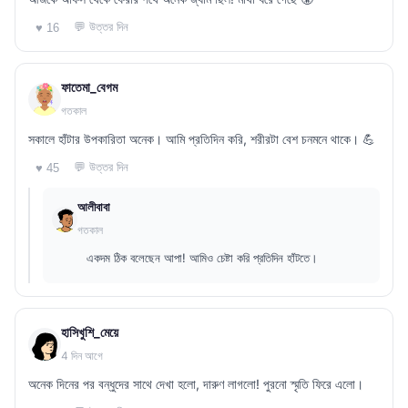
💬 উত্তর দিন
♥ 16
ফাতেমা_বেগম
গতকাল
সকালে হাঁটার উপকারিতা অনেক। আমি প্রতিদিন করি, শরীরটা বেশ চনমনে থাকে। 💪
💬 উত্তর দিন
♥ 45
আলীবাবা
গতকাল
একদম ঠিক বলেছেন আপা! আমিও চেষ্টা করি প্রতিদিন হাঁটতে।
হাসিখুশি_মেয়ে
4 দিন আগে
অনেক দিনের পর বন্ধুদের সাথে দেখা হলো, দারুণ লাগলো! পুরনো স্মৃতি ফিরে এলো।