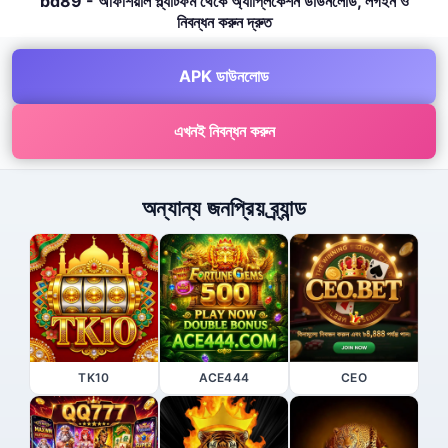
bd89 - অফিশিয়াল প্ল্যাটফর্ম থেকে অ্যাপ্লিকেশন ডাউনলোড, লগইন ও
নিবন্ধন করুন দ্রুত
APK ডাউনলোড
এখনই নিবন্ধন করুন
অন্যান্য জনপ্রিয় ব্র্যান্ড
TK10
ACE444
CEO