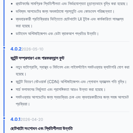
প্ল্যাটফর্মের সামগ্রিক স্থিতিশীলতা এবং নির্ভরযোগ্যতা চূড়ান্তভাবে বৃদ্ধি করা হয়েছে।
ভবিষ্যৎ আপডেটের জন্য অবকাঠামো প্রস্তুতি এবং কোডবেস পরিচ্ছন্নতা।
ব্যবহারকারী প্রতিক্রিয়ার ভিত্তিতে ছোটখাটো UI টুইক এবং কার্যকারিতা সামঞ্জস্য
করা হয়েছে।
ডাটাবেস অপ্টিমাইজেশন এবং ডেটা ব্যাকআপ পদ্ধতির উন্নতি।
4.0.2
2026-05-10
কন্টেন্ট সম্প্রসারণ এবং পারফরম্যান্স বুস্ট
নতুন ফটোগ্রাফি, স্বাস্থ্য ও ফিটনেস এবং লাইফস্টাইল সফটওয়্যার ক্যাটাগরি যোগ করা
হয়েছে।
কন্টেন্ট বিতরণ নেটওয়ার্ক (CDN) অপ্টিমাইজেশন এবং গ্লোবাল অ্যাক্সেস গতি বৃদ্ধি।
সার্চ ফলাফলের নির্ভুলতা এবং প্রাসঙ্গিকতা আরও উন্নত করা হয়েছে।
সফটওয়্যার আপডেটের জন্য স্বয়ংক্রিয় চেক এবং ব্যবহারকারীদের জন্য সহজ আপডেট
প্রক্রিয়া।
4.0.1
2026-04-20
ছোটখাটো সংশোধন এবং স্থিতিশীলতা উন্নতি