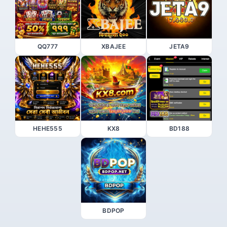
QQ777
XBAJEE
JETA9
HEHE555
KX8
BD188
BDPOP