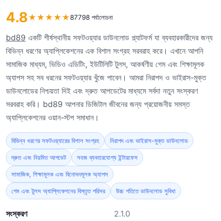
4.8
★
★
★
★
★
87798 পর্যালোচনা
bd89
একটি শীর্ষস্থানীয় সফটওয়্যার ডাউনলোড প্ল্যাটফর্ম যা ব্যবহারকারীদের জন্য
বিভিন্ন ধরণের অ্যাপ্লিকেশনের এক বিশাল সংগ্রহ সরবরাহ করে। এখানে আপনি
সামাজিক মাধ্যম, ভিডিও এডিটিং, ইউটিলিটি টুলস, আকর্ষণীয় গেম এবং শিক্ষামূলক
অ্যাপস সহ সব ধরনের সফটওয়্যার খুঁজে পাবেন। আমরা নিরাপদ ও ভাইরাস-মুক্ত
ডাউনলোডের নিশ্চয়তা দিই এবং দ্রুত আপডেটের মাধ্যমে সর্বদা নতুন সংস্করণ
সরবরাহ করি। bd89 আপনার ডিজিটাল জীবনের জন্য প্রয়োজনীয় সমস্ত
অ্যাপ্লিকেশনের ওয়ান-স্টপ সমাধান।
বিভিন্ন ধরণের সফটওয়্যারের বিশাল সংগ্রহ
নিরাপদ এবং ভাইরাস-মুক্ত ডাউনলোড
দ্রুত এবং নিয়মিত আপডেট
সহজ ব্যবহারযোগ্য ইন্টারফেস
সামাজিক, শিক্ষামূলক এবং বিনোদনমূলক অ্যাপস
গেম এবং টুলস অ্যাপ্লিকেশনের বিস্তৃত পরিসর
উচ্চ গতিতে ডাউনলোড সুবিধা
সংস্করণ
2.1.0