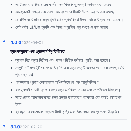
সফটওয়্যার ডাউনলোডের ব্যর্থতা সম্পর্কিত কিছু সমস্যা সমাধান করা হয়েছে।
ব্যবহারকারী লগইন এবং সেশন ব্যবস্থাপনার স্থিতিশীলতা উন্নত করা হয়েছে।
মোবাইল ব্রাউজারের জন্য প্ল্যাটফর্মের প্রতিক্রিয়াশীলতা আরও উন্নত করা হয়েছে।
ছোটখাটো UI/UX ত্রুটি এবং টাইপোগ্রাফিক ভুল সংশোধন করা হয়েছে।
4.0.0
2026-04-01
ব্যাপক সুরক্ষা এবং প্ল্যাটফর্ম স্থিতিশীলতা
ব্যাপক নিরাপত্তা নিরীক্ষা এবং সকল পরিচিত দুর্বলতা প্যাচিং করা হয়েছে।
পেমেন্ট গেটওয়ে ইন্টিগ্রেশনের উন্নতি এবং নতুন পেমেন্ট অপশন যোগ করা হয়েছে (যদি
প্রযোজ্য হয়)।
প্ল্যাটফর্মের প্রধান কোডবেসের অপ্টিমাইজেশন এবং আধুনিকীকরণ।
ব্যবহারকারীর ডেটা সুরক্ষার জন্য নতুন এনক্রিপশন মান এবং গোপনীয়তা নিয়ন্ত্রণ।
সফটওয়্যার আপলোডারদের জন্য উন্নত যাচাইকরণ প্রক্রিয়া এবং কন্টেন্ট মডারেশন
টুলস।
ব্যাকএন্ড অবকাঠামোর স্কেলেবিলিটি বৃদ্ধি এবং উচ্চ লোড ব্যবস্থাপনার উন্নতি।
3.1.0
2026-02-20