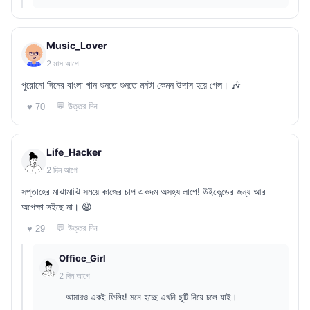
Music_Lover
2 মাস আগে
পুরোনো দিনের বাংলা গান শুনতে শুনতে মনটা কেমন উদাস হয়ে গেল। 🎶
💬 উত্তর দিন
♥ 70
Life_Hacker
2 দিন আগে
সপ্তাহের মাঝামাঝি সময়ে কাজের চাপ একদম অসহ্য লাগে! উইকেন্ডের জন্য আর
অপেক্ষা সইছে না। 😩
💬 উত্তর দিন
♥ 29
Office_Girl
2 দিন আগে
আমারও একই ফিলিং! মনে হচ্ছে এখনি ছুটি নিয়ে চলে যাই।