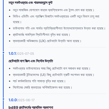
নতুন সফটওয়্যার এবং পারফরম্যান্স বুস্ট
নতুন সামাজিক যোগাযোগ মাধ্যম অ্যাপ্লিকেশন এবং টুলস যোগ করা হয়েছে।
ভিডিও এডিটিং এবং গ্রাফিক্স ডিজাইন সফটওয়্যারের একটি নতুন বিভাগ চালু করা
হয়েছে।
ডাউনলোড গতি এবং সার্ভার প্রতিক্রিয়াশীলতা উল্লেখযোগ্যভাবে উন্নত করা হয়েছে।
প্ল্যাটফর্মের সামগ্রিক স্থিতিশীলতা বৃদ্ধি করা হয়েছে।
ব্যবহারকারী অভিজ্ঞতার (UX) ছোটখাটো উন্নতি আনা হয়েছে।
1.0.1
2025-07-05
ছোটখাটো বাগ ফিক্স এবং সিস্টেম উন্নতি
সফটওয়্যার ডাউনলোডের সময় কিছু ছোটখাটো বাগ সমাধান করা হয়েছে।
ব্যবহারকারী ইন্টারফেসের (UI) কিছু ছোটখাটো ত্রুটি সংশোধন করা হয়েছে।
সার্চ কার্যকারিতার গতি সামান্য বৃদ্ধি করা হয়েছে।
সিস্টেমের মেমরি ব্যবহারের অপ্টিমাইজেশন করা হয়েছে।
1.0.0
2025-06-17
bd89 প্ল্যাটফর্মের প্রাথমিক প্রকাশনা