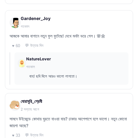
Gardener_Joy
গতকাল
আজকে আমার বাগানে নতুন ফুল ফুটেছে! দেখে মনটা ভরে গেল। 🌸🌼
💬 উত্তর দিন
♥ 60
NatureLover
গতকাল
বাহ! ছবি দিলে আরও ভালো লাগতো।
ঘোরাঘুরি_প্রেমী
2 সপ্তাহ আগে
সামনে উইকেন্ডে কোথায় ঘুরতে যাওয়া যায়? ঢাকার আশেপাশে হলে ভালো। নতুন কোনো
জায়গা আছে?
💬 উত্তর দিন
♥ 33