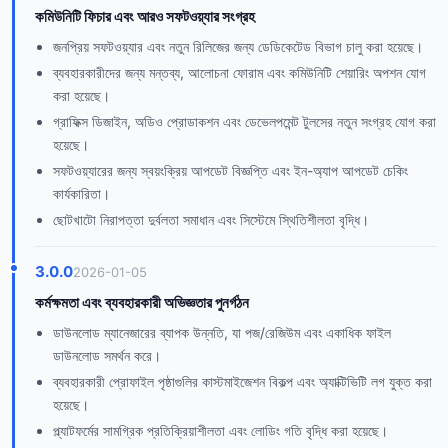
কমিউনিটি ফিচার এবং আরও সফটওয়্যার সংগ্রহ
জনপ্রিয় সফটওয়্যার এবং নতুন রিলিজের জন্য ডেডিকেটেড বিভাগ চালু করা হয়েছে।
ব্যবহারকারীদের জন্য মন্তব্য, আলোচনা ফোরাম এবং কমিউনিটি শেয়ারিং অপশন যোগ
করা হয়েছে।
গ্রাফিক্স ডিজাইন, অডিও প্রোডাকশন এবং ডেভেলপমেন্ট টুলসের নতুন সংগ্রহ যোগ করা
হয়েছে।
সফটওয়্যারের জন্য স্বয়ংক্রিয় আপডেট বিজ্ঞপ্তি এবং ইন-অ্যাপ আপডেট চেকিং
কার্যকারিতা।
ছোটখাটো নিরাপত্তা দুর্বলতা সমাধান এবং সিস্টেমে স্থিতিশীলতা বৃদ্ধি।
3.0.0
2026-01-05
কর্মক্ষমতা এবং ব্যবহারকারী অভিজ্ঞতার পুনর্গঠন
ডাউনলোড ম্যানেজারের ব্যাপক উন্নতি, যা পজ/রেজিউম এবং একাধিক ফাইল
ডাউনলোড সমর্থন করে।
ব্যবহারকারী প্রোফাইল পৃষ্ঠাগুলির কাস্টমাইজেশন বিকল্প এবং অ্যাক্টিভিটি লগ যুক্ত করা
হয়েছে।
প্ল্যাটফর্মের সামগ্রিক প্রতিক্রিয়াশীলতা এবং লোডিং গতি বৃদ্ধি করা হয়েছে।