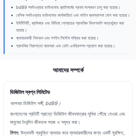
bd89 সফটওয়্যার ডাউনলোড প্ল্যাটফর্মের প্রথম সংস্করণ চালু করা হয়েছে।
বেসিক সফটওয়্যার ডাউনলোড কার্যকারিতা এবং ফাইল ব্যবস্থাপনা যোগ করা হয়েছে।
ইউটিলিটি, ব্রাউজার এবং মিডিয়া প্লেয়ারের প্রাথমিক বিভাগগুলি অন্তর্ভুক্ত করা
হয়েছে।
ব্যবহারকারী নিবন্ধন এবং লগইন সিস্টেম সক্রিয় করা হয়েছে।
প্রাথমিক নিরাপত্তা ব্যবস্থা এবং ডেটা এনক্রিপশন প্রয়োগ করা হয়েছে।
আমাদের সম্পর্কে
ডিজিটাল স্বপ্ন লিমিটেড
আপনার ডিজিটাল সঙ্গী, bd89।
বাংলাদেশের প্রতিটি প্রান্তে ডিজিটাল জীবনযাত্রার সুবিধা পৌঁছে দেওয়া এবং
মানুষের দৈনন্দিন জীবনকে সহজ ও সমৃদ্ধ করা।
মিশন:
উদ্ভাবনী প্রযুক্তি ব্যবহার করে ব্যবহারকারীদের জন্য একটি সুরক্ষিত,