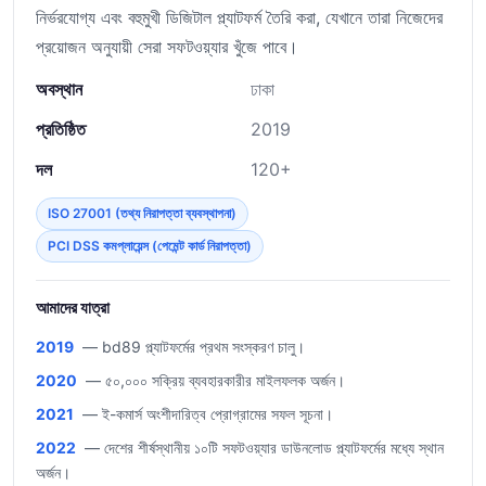
নির্ভরযোগ্য এবং বহুমুখী ডিজিটাল প্ল্যাটফর্ম তৈরি করা, যেখানে তারা নিজেদের
প্রয়োজন অনুযায়ী সেরা সফটওয়্যার খুঁজে পাবে।
অবস্থান
ঢাকা
প্রতিষ্ঠিত
2019
দল
120+
ISO 27001 (তথ্য নিরাপত্তা ব্যবস্থাপনা)
PCI DSS কমপ্লায়েন্স (পেমেন্ট কার্ড নিরাপত্তা)
আমাদের যাত্রা
2019
— bd89 প্ল্যাটফর্মের প্রথম সংস্করণ চালু।
2020
— ৫০,০০০ সক্রিয় ব্যবহারকারীর মাইলফলক অর্জন।
2021
— ই-কমার্স অংশীদারিত্ব প্রোগ্রামের সফল সূচনা।
2022
— দেশের শীর্ষস্থানীয় ১০টি সফটওয়্যার ডাউনলোড প্ল্যাটফর্মের মধ্যে স্থান
অর্জন।