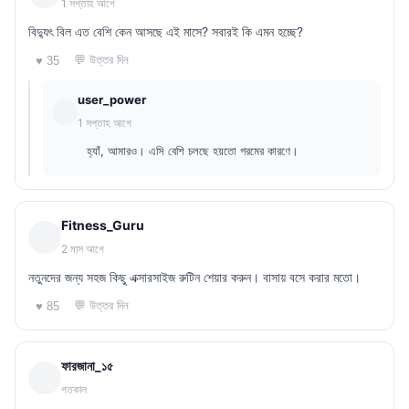
1 সপ্তাহ আগে
বিদ্যুৎ বিল এত বেশি কেন আসছে এই মাসে? সবারই কি এমন হচ্ছে?
💬 উত্তর দিন
♥ 35
user_power
1 সপ্তাহ আগে
হ্যাঁ, আমারও। এসি বেশি চলছে হয়তো গরমের কারণে।
Fitness_Guru
2 মাস আগে
নতুনদের জন্য সহজ কিছু এক্সারসাইজ রুটিন শেয়ার করুন। বাসায় বসে করার মতো।
💬 উত্তর দিন
♥ 85
ফারজানা_১৫
গতকাল