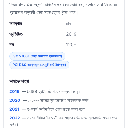
নির্ভরযোগ্য এবং বহুমুখী ডিজিটাল প্ল্যাটফর্ম তৈরি করা, যেখানে তারা নিজেদের
প্রয়োজন অনুযায়ী সেরা সফটওয়্যার খুঁজে পাবে।
অবস্থান
ঢাকা
প্রতিষ্ঠিত
2019
দল
120+
ISO 27001 (তথ্য নিরাপত্তা ব্যবস্থাপনা)
PCI DSS কমপ্লায়েন্স (পেমেন্ট কার্ড নিরাপত্তা)
আমাদের যাত্রা
2019
— bd89 প্ল্যাটফর্মের প্রথম সংস্করণ চালু।
2020
— ৫০,০০০ সক্রিয় ব্যবহারকারীর মাইলফলক অর্জন।
2021
— ই-কমার্স অংশীদারিত্ব প্রোগ্রামের সফল সূচনা।
2022
— দেশের শীর্ষস্থানীয় ১০টি সফটওয়্যার ডাউনলোড প্ল্যাটফর্মের মধ্যে স্থান
অর্জন।