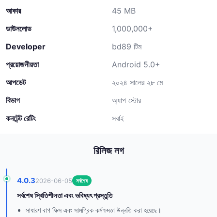
আকার
45 MB
ডাউনলোড
1,000,000+
Developer
bd89 টিম
প্রয়োজনীয়তা
Android 5.0+
আপডেট
২০২৪ সালের ২৮ মে
বিভাগ
অ্যাপ স্টোর
কনটেন্ট রেটিং
সবাই
রিলিজ লগ
4.0.3
2026-06-05
সর্বশেষ
সর্বশেষ স্থিতিশীলতা এবং ভবিষ্যৎ প্রস্তুতি
সাধারণ বাগ ফিক্স এবং সামগ্রিক কর্মক্ষমতা উন্নতি করা হয়েছে।