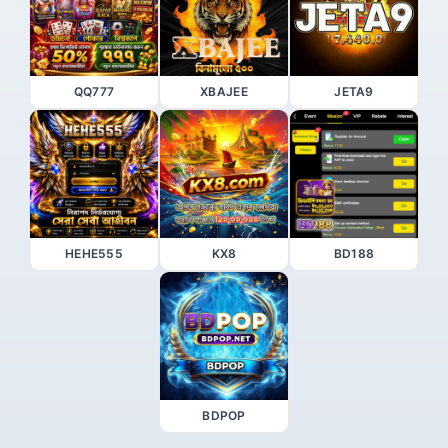
QQ777
XBAJEE
JETA9
HEHE555
KX8
BD188
BDPOP