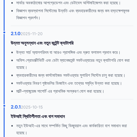
সার্ভার অবকাঠামোর আপগ্রেডেশন এবং ডেটাবেস অপ্টিমাইজেশন করা হয়েছে।
বিজ্ঞাপন ব্যবস্থাপনা সিস্টেমের উন্নতি এবং ব্যবহারকারীদের জন্য কম হস্তক্ষেপমূলক
বিজ্ঞাপন প্রদর্শন।
2.1.0
2025-11-20
উন্নত অনুসন্ধান এবং নতুন কন্টেন্ট ক্যাটাগরি
উন্নত সার্চ অ্যালগরিদম যা আরও প্রাসঙ্গিক এবং দ্রুত ফলাফল প্রদান করে।
অফিস প্রোডাক্টিভিটি এবং ডেটা ম্যানেজমেন্ট সফটওয়্যারের নতুন ক্যাটাগরি যোগ করা
হয়েছে।
ব্যবহারকারীদের জন্য কাস্টমাইজড সফটওয়্যার সুপারিশ সিস্টেম চালু করা হয়েছে।
সফটওয়্যার বিবরণ পৃষ্ঠাগুলির ডিজাইন এবং তথ্যের সমৃদ্ধি উন্নত করা হয়েছে।
মাল্টি-ল্যাঙ্গুয়েজ সাপোর্ট এর প্রাথমিক সংস্করণ যোগ করা হয়েছে।
2.0.1
2025-10-15
ইউআই স্থিতিশীলতা এবং বাগ সমাধান
নতুন ইউআই-এর সাথে সম্পর্কিত কিছু ভিজ্যুয়াল এবং কার্যকারিতা বাগ সমাধান করা
হয়েছে।