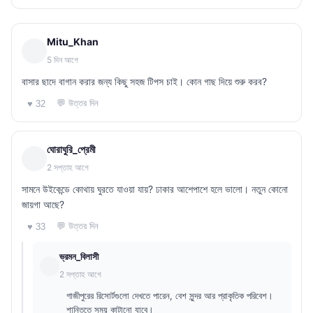
Mitu_Khan
5 দিন আগে
বাসার ছাদে বাগান করার জন্য কিছু সহজ টিপস চাই। কোন গাছ দিয়ে শুরু করব?
💬 উত্তর দিন
♥ 32
ঘোরাঘুরি_প্রেমী
2 সপ্তাহ আগে
সামনে উইকেন্ডে কোথায় ঘুরতে যাওয়া যায়? ঢাকার আশেপাশে হলে ভালো। নতুন কোনো
জায়গা আছে?
💬 উত্তর দিন
♥ 33
ভ্রমন_বিলাসী
2 সপ্তাহ আগে
গাজীপুরের রিসোর্টগুলো দেখতে পারেন, বেশ সুন্দর আর প্রাকৃতিক পরিবেশ।
শান্তিতে সময় কাটানো যাবে।