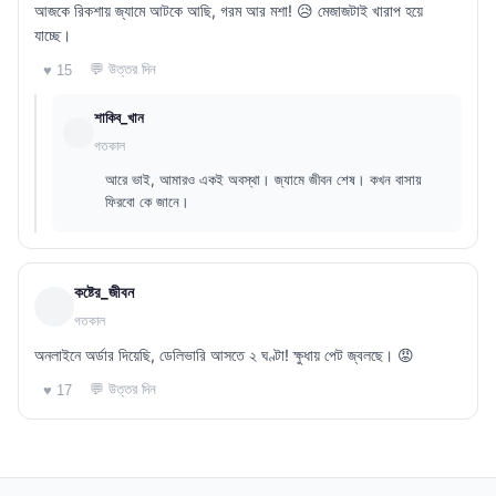
আজকে রিকশায় জ্যামে আটকে আছি, গরম আর মশা! 😥 মেজাজটাই খারাপ হয়ে
যাচ্ছে।
💬 উত্তর দিন
♥ 15
শাকিব_খান
গতকাল
আরে ভাই, আমারও একই অবস্থা। জ্যামে জীবন শেষ। কখন বাসায়
ফিরবো কে জানে।
কষ্টের_জীবন
গতকাল
অনলাইনে অর্ডার দিয়েছি, ডেলিভারি আসতে ২ ঘণ্টা! ক্ষুধায় পেট জ্বলছে। 😡
💬 উত্তর দিন
♥ 17