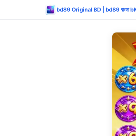
bd89 Original BD | bd89 বাংলা 