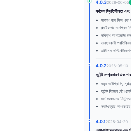
4.0.3
2026-06-05
সর্বশেষ স্থিতিশীলতা এবং ভ
সাধারণ বাগ ফিক্স এবং 
প্ল্যাটফর্মের সামগ্রিক
ভবিষ্যৎ আপডেটের জন্
ব্যবহারকারী প্রতিক্রি
ডাটাবেস অপ্টিমাইজেশ
4.0.2
2026-05-10
কন্টেন্ট সম্প্রসারণ এবং পারফ
নতুন ফটোগ্রাফি, স্বা
কন্টেন্ট বিতরণ নেটওয়
সার্চ ফলাফলের নির্ভুল
সফটওয়্যার আপডেটের জ
4.0.1
2026-04-20
ছোটখাটো সংশোধন এবং স্