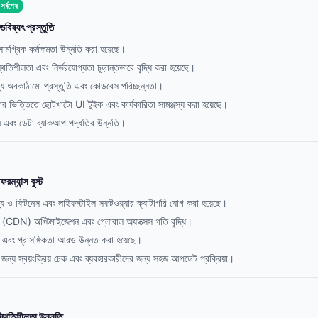
সর্বশেষ
বিষ্যৎ প্রস্তুতি
সামগ্রিক কর্মক্ষমতা উন্নতি করা হয়েছে।
 স্থিতিশীলতা এবং নির্ভরযোগ্যতা চূড়ান্তভাবে বৃদ্ধি করা হয়েছে।
য অবকাঠামো প্রস্তুতি এবং কোডবেস পরিচ্ছন্নতা।
য়ার ভিত্তিতে ছোটখাটো UI টুইক এবং কার্যকারিতা সামঞ্জস্য করা হয়েছে।
ন এবং ডেটা ব্যাকআপ পদ্ধতির উন্নতি।
রম্যান্স বুস্ট
স্থ্য ও ফিটনেস এবং লাইফস্টাইল সফটওয়্যার ক্যাটাগরি যোগ করা হয়েছে।
ার্ক (CDN) অপ্টিমাইজেশন এবং গ্লোবাল অ্যাক্সেস গতি বৃদ্ধি।
তা এবং প্রাসঙ্গিকতা আরও উন্নত করা হয়েছে।
ন্য স্বয়ংক্রিয় চেক এবং ব্যবহারকারীদের জন্য সহজ আপডেট প্রক্রিয়া।
থিতিশীলতা উন্নতি