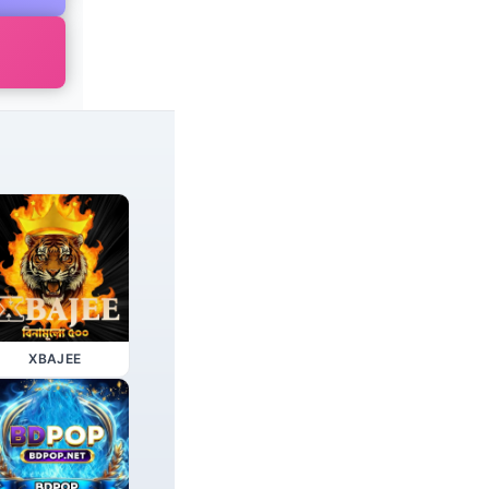
XBAJEE