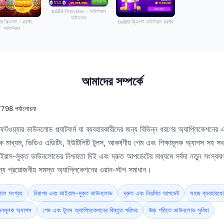
bd89 Preview - অফিসিয়াল
ডাউনলোড
 স্ক্রিনশট - APK
bd89 স্ক্রিনশট অফিসিয়াল APK
অফিসিয়াল
আমাদের সম্পর্কে
798 পর্যালোচনা
সফটওয়্যার ডাউনলোড প্ল্যাটফর্ম যা ব্যবহারকারীদের জন্য বিভিন্ন ধরণের অ্যাপ্লিকেশনের
াধ্যম, ভিডিও এডিটিং, ইউটিলিটি টুলস, আকর্ষণীয় গেম এবং শিক্ষামূলক অ্যাপস সহ সব 
রাস-মুক্ত ডাউনলোডের নিশ্চয়তা দিই এবং দ্রুত আপডেটের মাধ্যমে সর্বদা নতুন সংস
য প্রয়োজনীয় সমস্ত অ্যাপ্লিকেশনের ওয়ান-স্টপ সমাধান।
শাল সংগ্রহ
নিরাপদ এবং ভাইরাস-মুক্ত ডাউনলোড
দ্রুত এবং নিয়মিত আপডেট
সহজ ব্যবহারযোগ
োদনমূলক অ্যাপস
গেম এবং টুলস অ্যাপ্লিকেশনের বিস্তৃত পরিসর
উচ্চ গতিতে ডাউনলোড সুবিধা