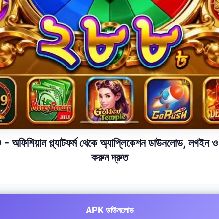
 অফিশিয়াল প্ল্যাটফর্ম থেকে অ্যাপ্লিকেশন ডাউনলোড, লগইন ও 
করুন দ্রুত
APK ডাউনলোড