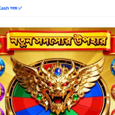
bKash সহজ ✅